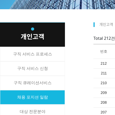
Total 212건
번호
구직 서비스 프로세스
212
구직 서비스 신청
211
구직 큐레이션서비스
210
209
채용 포지션 일람
208
대상 전문분야
207